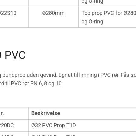
og O-ring
022S10
Ø280mm
Top prop PVC for Ø28
og O-ring
D PVC
 bundprop uden gevind. Egnet til limning i PVC rør. Fås 
d til PVC rør PN 6, 8 og 10.
r.
Beskrivelse
220DC
Ø32 PVC Prop T1D