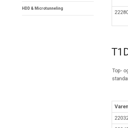
HDD & Microtunneling
2228
T1
Top- og
standar
Varen
2203