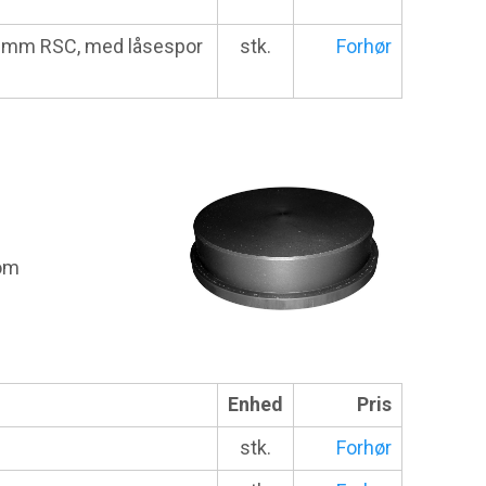
0mm RSC, med låsespor
stk.
Forhør
som
Enhed
Pris
stk.
Forhør