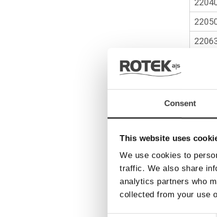
2204
2205
2206
2207
2209
2211
Consent
2212
2216
This website uses cooki
We use cookies to person
2220
traffic. We also share in
2222
analytics partners who ma
2225
collected from your use o
2231