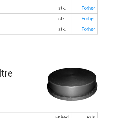
stk.
Forhør
stk.
Forhør
stk.
Forhør
ltre
Enhed
Pris