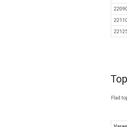
2209
2211
2212
Top
Flad t
Varen