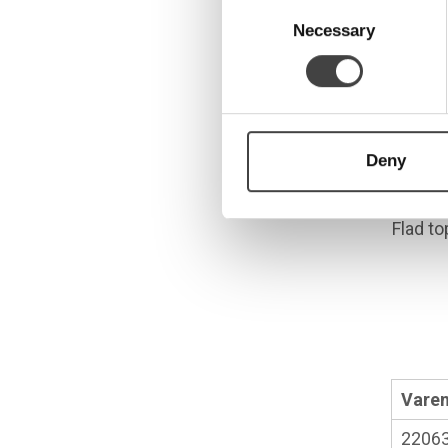
Consent
Selection
Necessary
T4
Deny
Flad t
Varen
2206