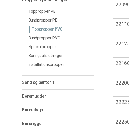
Propper og afslutninger
2209
Toppropper PE
Bundpropper PE
2211
Toppropper PVC
Bundpropper PVC
2212
Specialpropper
Boringsafslutninger
2216
Installationspropper
2220
Sand og bentonit
Boremudder
2222
Boreudstyr
2225
Borerigge