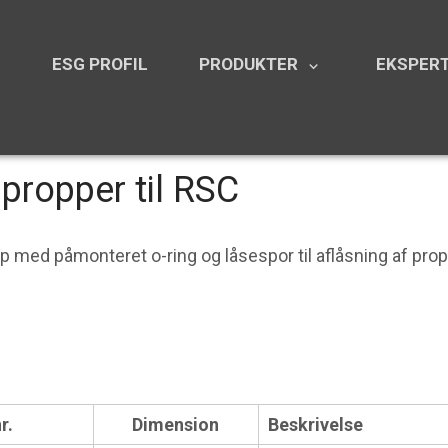
N
ESG PROFIL
PRODUKTER
EKSPERT
keyboard_arrow_down
propper til RSC
p med påmonteret o-ring og låsespor til aflåsning af pro
r.
Dimension
Beskrivelse