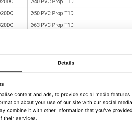
020DC
Ø40 PVC Prop T1D
020DC
Ø50 PVC Prop T1D
320DC
Ø63 PVC Prop T1D
520DC
Ø75 PVC Prop T1D
020DC
Ø90 PVC Prop T1D
020DC
Ø110 PVC Prop T1D
Details
520DC
Ø125 PVC Prop T1D
020DC
Ø160 PVC Prop T1D
es
alise content and ads, to provide social media features
020DC
Ø200 PVC Prop T1D
formation about your use of our site with our social medi
520DC
Ø225 PVC Prop T1D
y combine it with other information that you’ve provided
020DC
Ø250 PVC Prop T1D
f their services.
520DC
Ø315 PVC Prop T1D