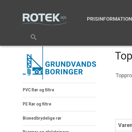
PRISINFORMATIO
search
Top
Toppro
PVC Rør og filtre
PE Rør og filtre
Bionedbrydelige rør
Varen