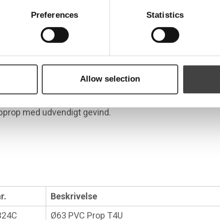
Preferences
Statistics
U PVC
Allow selection
opprop med udvendigt gevind.
r.
Beskrivelse
324C
Ø63 PVC Prop T4U