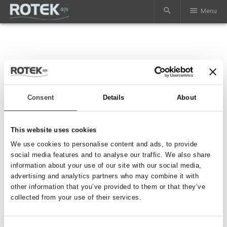
search
menu
Menu
Information vedr. priser
Vi oplever betydelige prisstigninger på de fleste råvarer og
Consent
Details
About
et marked, der generelt er volatilt og med lav sigtbarhed
for råvarepriser. Dette skyldes den aktuelle geopolitiske
This website uses cookies
situation, som har medført kraftigt stigende oliepriser og
dermed højere priser på materialer, brændstof og generelt
We use cookies to personalise content and ads, to provide
social media features and to analyse our traffic. We also share
øgede omkostninger.
information about your use of our site with our social media,
advertising and analytics partners who may combine it with
Vores indkøbs- og logistikpriser ændrer sig hurtigt, og
other information that you’ve provided to them or that they’ve
derfor har vi midlertidigt fjernet salgspriserne fra vores
collected from your use of their services.
hjemmeside.