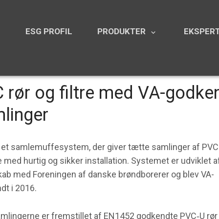
N
ESG PROFIL
PRODUKTER
EKSPERT
keyboard_arrow_down
 rør og filtre med VA-godke
linger
 et samlemuffesystem, der giver tætte samlinger af PVC 
re med hurtig og sikker installation. Systemet er udviklet a
kab med Foreningen af danske brøndborerer og blev VA-
dt i 2016.
mlingerne er fremstillet af EN1452 godkendte PVC‐U rør 