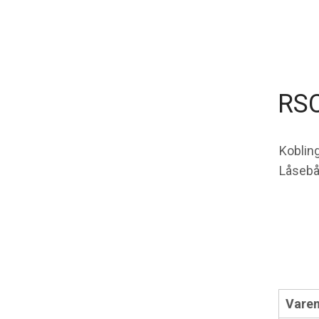
RSC
Koblin
Låsebå
Varen