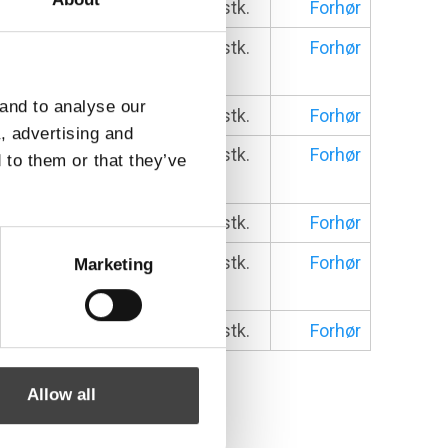
ilter 6m
0,75mm
stk.
Forhør
Forlænger
stk.
Forhør
 and to analyse our
ilter 6m
0,75mm
stk.
Forhør
a, advertising and
rlænger
stk.
Forhør
 to them or that they’ve
ter 6m
0,75mm
stk.
Forhør
rlænger
stk.
Forhør
Marketing
ter 6m
0,75mm
stk.
Forhør
Allow all