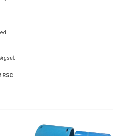
med
ørgsel.
af RSC