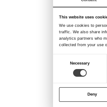
08RS
08RS
This website uses cooki
We use cookies to person
08RS
traffic. We also share in
08RS
analytics partners who ma
collected from your use o
08RS
Consent
08RS
Selection
Necessary
08RS
Deny