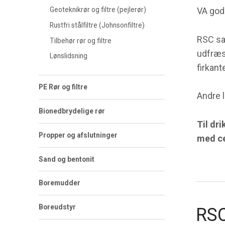
VA god
Geoteknikrør og filtre (pejlerør)
Rustfri stålfiltre (Johnsonfiltre)
RSC sa
Tilbehør rør og filtre
udfræs
Lønslidsning
firkant
PE Rør og filtre
Andre 
Bionedbrydelige rør
Til dr
Propper og afslutninger
med ce
Sand og bentonit
Boremudder
Boreudstyr
RSC