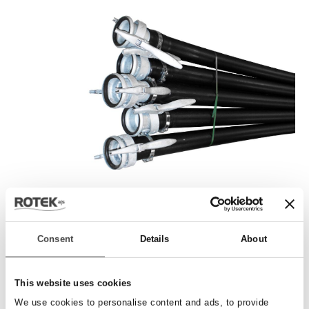
Stamrør - Ø110mm
Ø110 x 6,6mm stamrør i 6m længde med 5 studser med 1
Consent
Details
About
1/2" indvendig rørgevind på saddelstykker.
Perrot han/hun kobling monteret.
Andre koblinger kan monteres på forespørgsel.
This website uses cookies
We use cookies to personalise content and ads, to provide
Varenr.
7040110-65