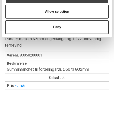
Allow selection
Gummimanchet
Deny
Passer mellem 32mm sugeslange og 1 1/2” indvendig
rørgevind.
Varenr.
83050200001
Beskrivelse
Gummimanchet til fordelingsrør. Ø50 til Ø32mm
Enhed
stk.
Pris
Forhør