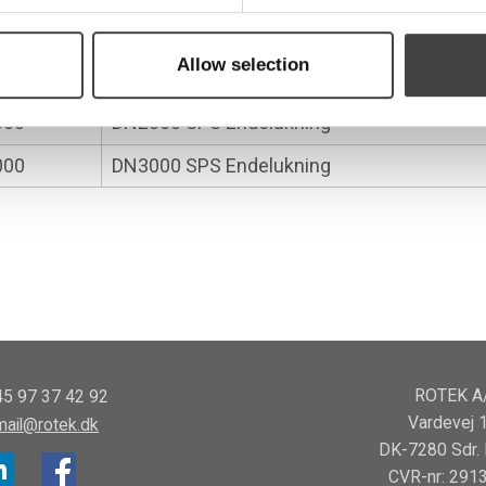
500
DN2500 SPS Endelukning
Allow selection
600
DN2600 SPS Endelukning
800
DN2800 SPS Endelukning
000
DN3000 SPS Endelukning
ROTEK A
45 97 37 42 92
Vardevej 
mail@rotek.dk
DK-7280 Sdr. 
CVR-nr: 291