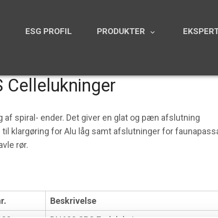
N
ESG PROFIL
PRODUKTER
EKSPERT
keyboard_arrow_down
 Cellelukninger
 af spiral- ender. Det giver en glat og pæn afslutning
til klargøring for Alu låg samt afslutninger for faunapass
avle rør.
r.
Beskrivelse