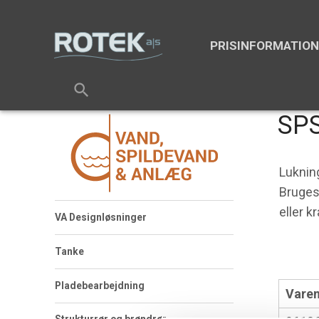
PRISINFORMATIO
search
SPS
Lukning
Bruges 
eller kr
VA Designløsninger
Tanke
Pladebearbejdning
Varen