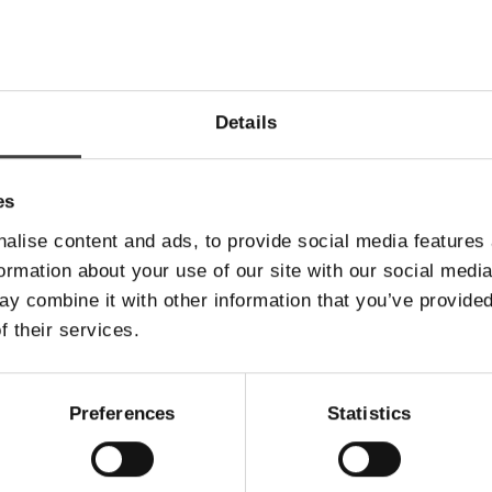
600
DN600 SPS Endelukning
800
DN800 SPS Endelukning
000
DN1000 SPS Endelukning
Details
200
DN1200 SPS Endelukning
250
DN1250 SPS Endelukning
es
400
DN1400 SPS Endelukning
alise content and ads, to provide social media features
500
DN1500 SPS Endelukning
formation about your use of our site with our social medi
y combine it with other information that you’ve provided
600
DN1600 SPS Endelukning
f their services.
800
DN1800 SPS Endelukning
000
DN2000 SPS Endelukning
Preferences
Statistics
200
DN2200 SPS Endelukning
400
DN2400 SPS Endelukning