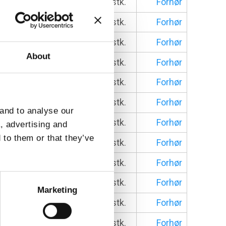
stk.
Forhør
stk.
Forhør
stk.
Forhør
About
stk.
Forhør
stk.
Forhør
stk.
Forhør
 and to analyse our
stk.
Forhør
a, advertising and
 to them or that they’ve
stk.
Forhør
stk.
Forhør
stk.
Forhør
Marketing
stk.
Forhør
stk.
Forhør