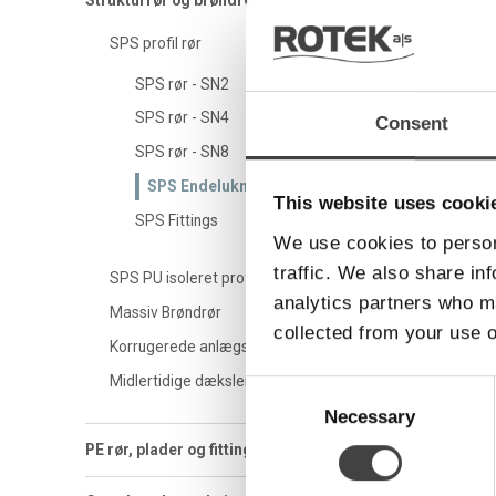
Strukturrør og brøndrør
9610
SPS profil rør
9610
SPS rør - SN2
9611
SPS rør - SN4
Consent
9611
SPS rør - SN8
9611
SPS Endelukninger
This website uses cooki
SPS Fittings
9611
We use cookies to person
9611
traffic. We also share in
SPS PU isoleret profil rør
analytics partners who ma
9611
Massiv Brøndrør
collected from your use o
Korrugerede anlægsrør
9611
Midlertidige dæksler
Consent
9612
Selection
Necessary
9612
PE rør, plader og fittings
9612