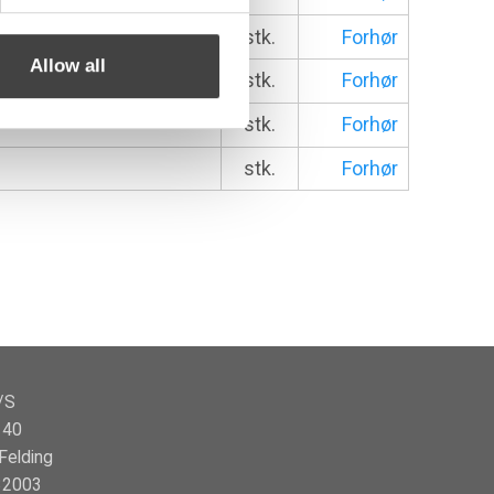
stk.
Forhør
Allow all
stk.
Forhør
stk.
Forhør
stk.
Forhør
/S
140
Felding
32003