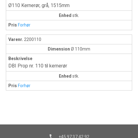
Ø110 Kernerør, grå, 1515mm
Enhed
stk.
Pris
Forhør
Varenr.
2200110
Dimension
Ø 110mm
Beskrivelse
DBI Prop nr. 110 til kernerør
Enhed
stk.
Pris
Forhør
phone
+45 97 37 42 92