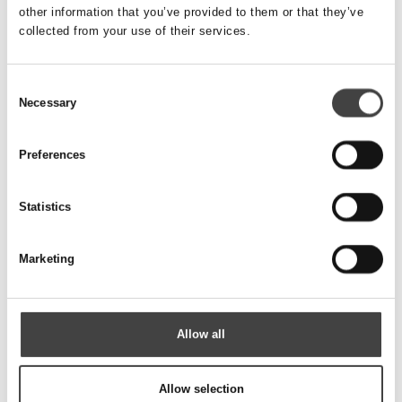
other information that you’ve provided to them or that they’ve
collected from your use of their services.
Consent
Necessary
Selection
Preferences
Statistics
Marketing
PVC Linere
Linere med core catcher i transparent PVC, velegnede til
Geoprobe.
Allow all
Allow selection