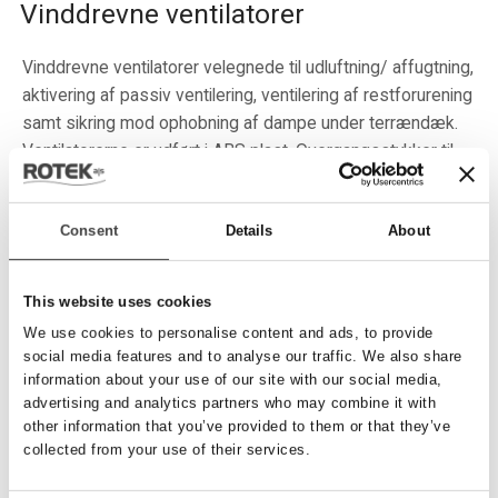
Vinddrevne ventilatorer
Vinddrevne ventilatorer velegnede til udluftning/ affugtning,
aktivering af passiv ventilering, ventilering af restforurening
samt sikring mod ophobning af dampe under terrændæk.
Ventilatorerne er udført i ABS plast. Overgangsstykker til
rør/ skorsten bestilles hos blikkenslager el. lign. Flere typer
og farver fås på forespørgsel.
Consent
Details
About
This website uses cookies
Varenr.
05610100
We use cookies to personalise content and ads, to provide
Dimension
OD: 162mm
social media features and to analyse our traffic. We also share
Beskrivelse
information about your use of our site with our social media,
Vinddreven ventilator 6'', råhvid, Turbo Ventura
advertising and analytics partners who may combine it with
other information that you’ve provided to them or that they’ve
Enhed
stk.
collected from your use of their services.
Pris
Forhør