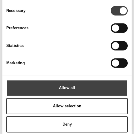
Consent
Varenr.
05610100BL
Necessary
Selection
Dimension
OD: 162mm
Beskrivelse
Preferences
Vinddreven ventilator 6'', sort, Turbo Ventura
Enhed
stk.
Statistics
Pris
Forhør
Marketing
Varenr.
05610104
Dimension
OD: 245mm
Beskrivelse
Allow all
Vinddreven ventilator 10'', råhvid, SupaVent
Enhed
stk.
Allow selection
Pris
Forhør
Deny
Varenr.
05610104BL