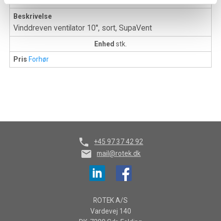
Dimension
OD: 245mm
Beskrivelse
Vinddreven ventilator 10'', sort, SupaVent
Enhed
stk.
Pris
Forhør
phone
+45 97 37 42 92
mail
mail@rotek.dk
ROTEK A/S
Vardevej 140