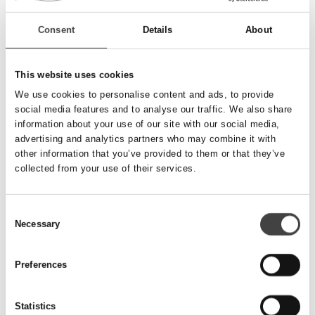
Varenr.
07216002
Consent
Details
About
Dimension
Ø160 x 9,5 mm
Beskrivelse
Ø160 PE Blindrør 2 m
This website uses cookies
Slids
We use cookies to personalise content and ads, to provide
social media features and to analyse our traffic. We also share
Enhed
stk.
information about your use of our site with our social media,
Pris
Forhør
advertising and analytics partners who may combine it with
other information that you’ve provided to them or that they’ve
collected from your use of their services.
Varenr.
07216003
Dimension
Ø160 x 9,5 mm
Consent
Beskrivelse
Necessary
Selection
Ø160 PE Blindrør 3 m
Slids
Preferences
Enhed
stk.
Pris
Forhør
Statistics