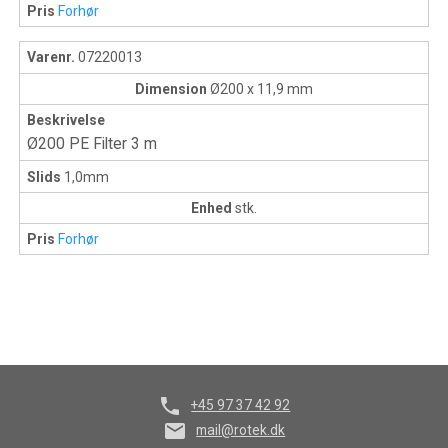
Pris
Forhør
Varenr.
07220013
Dimension
Ø200 x 11,9 mm
Beskrivelse
Ø200 PE Filter 3 m
Slids
1,0mm
Enhed
stk.
Pris
Forhør
phone
+45 97 37 42 92
mail
mail@rotek.dk