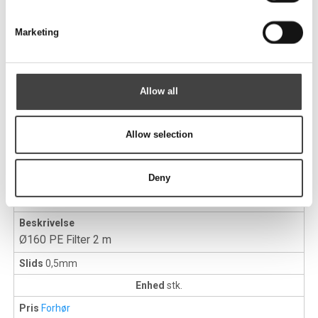
Varenr.
07216011
Marketing
Dimension
Ø160 x 9,5 mm
Beskrivelse
Ø160 PE Filter 1 m
Allow all
Slids
0,5mm
Enhed
stk.
Allow selection
Pris
Forhør
Deny
Varenr.
07216012
Dimension
Ø160 x 9,5 mm
Beskrivelse
Ø160 PE Filter 2 m
Slids
0,5mm
Enhed
stk.
Pris
Forhør